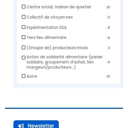
Centre social, maison de quartier
10
flet
|
©
Collectif de citoyen·nes
3
treetMap
Expérimentation SSA
butors
9
Tiers lieu alimentaire
8
(Groupe de) producteurs·trices
2
Action de solidarité alimentaire (panier
solidaire, groupement d'achat, lien
9
mangeurs/producteurs...)
Autre
10
Newsletter