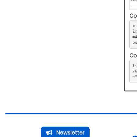
Co
<
i
=
p
Co
{
7
=
Newsletter