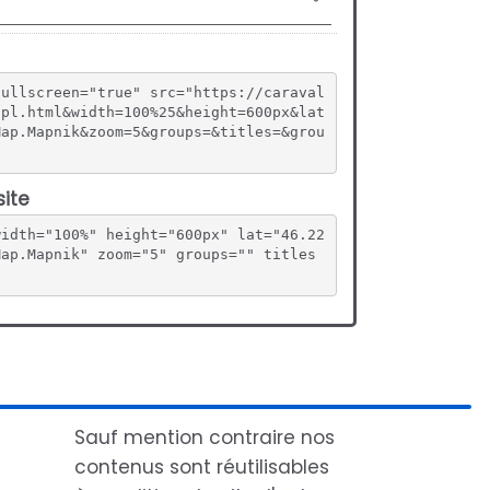
fullscreen="true" src="https://caraval
tpl.html&width=100%25&height=600px&lat
Map.Mapnik&zoom=5&groups=&titles=&grou
site
width="100%" height="600px" lat="46.22
Map.Mapnik" zoom="5" groups="" titles
Sauf mention contraire nos
contenus sont réutilisables