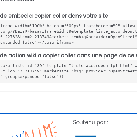
de embed a copier coller dans votre site
iframe width="100%" height="600px" frameborder="0" allow
m.org/?BazaR/bazariframe&id=39&template=liste_accordeon.
46.22763&lon=2.213749&markersize=big&provider=OpenStreet
sexpanded=false"></bazariframe>
de action wiki a copier coller dans une page de ce 
{bazarliste id="39" template="liste_accordeon.tpl.html" 
63" lon="2.213749" markersize="big" provider="OpenStreet
"" groupsexpanded="false"}}
Soutenu par :