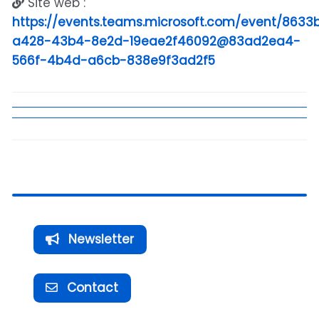
Site web :
https://events.teams.microsoft.com/event/8633
a428-43b4-8e2d-19eae2f46092@83ad2ea4-
566f-4b4d-a6cb-838e9f3ad2f5
Newsletter
Contact