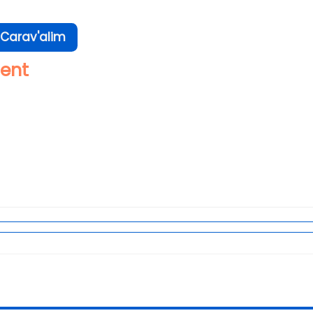
 Carav'alim
ment