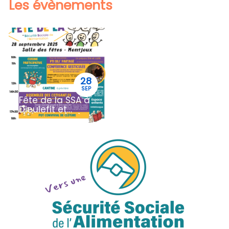
Les évènements
28
SEP
Fête de la SSA à
Dieulefit et
Alentours (26)