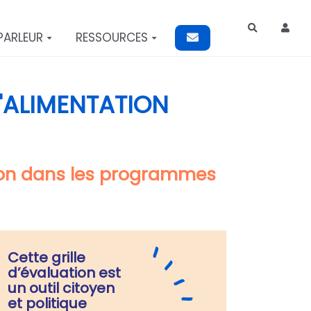
Rechercher
PARLEUR
RESSOURCES
L'ALIMENTATION
ation dans les programmes
Cette grille
d’évaluation est
un outil citoyen
et politique