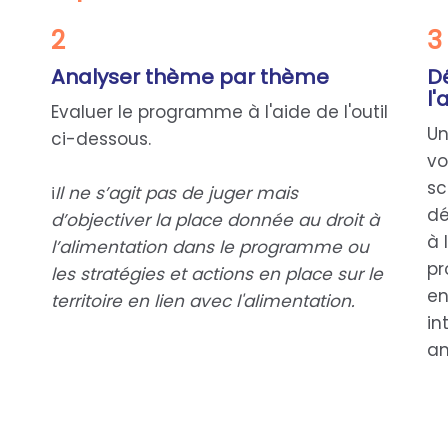
2
3
Analyser thème par thème
Dé
l'
Evaluer le programme à l'aide de l'outil
Un
ci-dessous.
vo
sc
ℹ️
Il ne s’agit pas de juger mais
dé
d’objectiver la place donnée au droit à
à 
l’alimentation dans le programme ou
pr
les stratégies et actions en place sur le
en
territoire en lien avec l'alimentation.
in
am