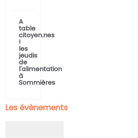
A
table
citoyen.nes
!
les
jeudis
de
l'alimentation
à
Sommières
Les évènements