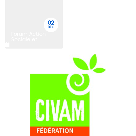
02
DEC
Forum Action
Sociale et
Alimentation
Durable