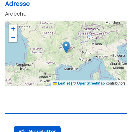
Adresse
Ardèche
+
−
|
©
contributors
Leaflet
OpenStreetMap
Newsletter