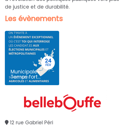
de justice et de durabilité.
Les évènements
24
FEV
Municipales :
Temps fort
citoyen au
Faitout
12 rue Gabriel Péri