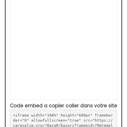
Code embed a copier coller dans votre site
<iframe width="100%" height="600px" framebor
der="0" allowfullscreen="true" src="https://
caravalim.org/?BazaR/bazariframe&id=79&templ