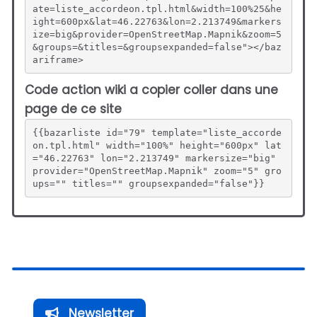
ate=liste_accordeon.tpl.html&width=100%25&he
ight=600px&lat=46.22763&lon=2.213749&markers
ize=big&provider=OpenStreetMap.Mapnik&zoom=5
&groups=&titles=&groupsexpanded=false"></baz
ariframe>
Code action wiki a copier coller dans une
page de ce site
{{bazarliste id="79" template="liste_accorde
on.tpl.html" width="100%" height="600px" lat
="46.22763" lon="2.213749" markersize="big" 
provider="OpenStreetMap.Mapnik" zoom="5" gro
ups="" titles="" groupsexpanded="false"}}
Newsletter