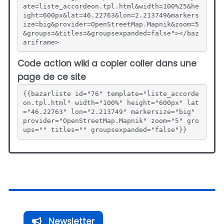
ate=liste_accordeon.tpl.html&width=100%25&he
ight=600px&lat=46.22763&lon=2.213749&markers
ize=big&provider=OpenStreetMap.Mapnik&zoom=5
&groups=&titles=&groupsexpanded=false"></baz
ariframe>
Code action wiki a copier coller dans une
page de ce site
{{bazarliste id="76" template="liste_accorde
on.tpl.html" width="100%" height="600px" lat
="46.22763" lon="2.213749" markersize="big" 
provider="OpenStreetMap.Mapnik" zoom="5" gro
ups="" titles="" groupsexpanded="false"}}
Newsletter