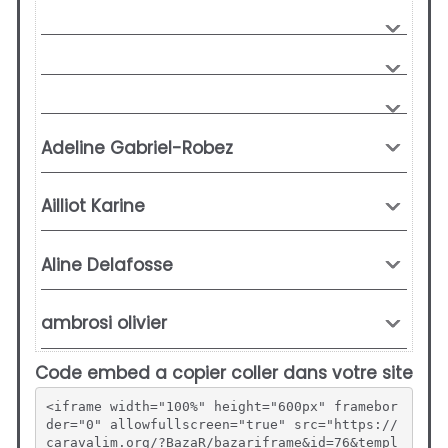
Code embed a copier coller dans votre site
<iframe width="100%" height="600px" framebor
der="0" allowfullscreen="true" src="https://
caravalim.org/?BazaR/bazariframe&id=76&templ