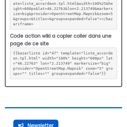
ate=liste_accordeon.tpl.html&width=100%25&he
ight=600px&lat=46.22763&lon=2.213749&markers
ize=big&provider=OpenStreetMap.Mapnik&zoom=5
&groups=&titles=&groupsexpanded=false"></baz
ariframe>
Code action wiki a copier coller dans une
page de ce site
{{bazarliste id="47" template="liste_accorde
on.tpl.html" width="100%" height="600px" lat
="46.22763" lon="2.213749" markersize="big" 
provider="OpenStreetMap.Mapnik" zoom="5" gro
ups="" titles="" groupsexpanded="false"}}
Newsletter