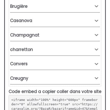
Code embed a copier coller dans votre site
<iframe width="100%" height="600px" framebor
der="0" allowfullscreen="true" src="https://
caravalim.org/?BazaR/bazariframe&id=47&templ