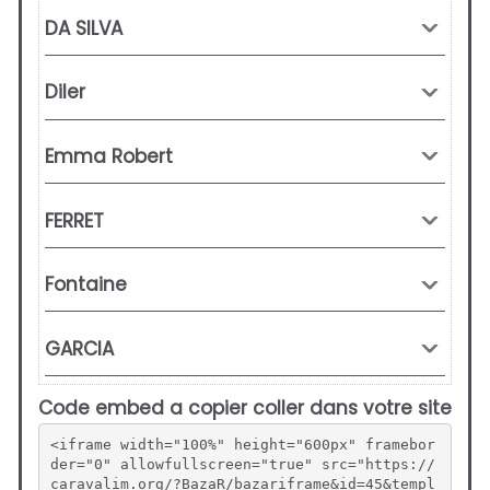
Code embed a copier coller dans votre site
<iframe width="100%" height="600px" framebor
der="0" allowfullscreen="true" src="https://
caravalim.org/?BazaR/bazariframe&id=45&templ