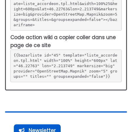
ate=liste_accordeon.tpl.html&width=100%25&he
ight=600px&lat=46.22763&lon=2.213749&markers
ize=big&provider=OpenStreetMap.Mapnik&zoom=5
&groups=&titles=&groupsexpanded=false"></baz
ariframe>
Code action wiki a copier coller dans une
page de ce site
{{bazarliste id="45" template="liste_accorde
on.tpl.html" width="100%" height="600px" lat
="46.22763" lon="2.213749" markersize="big" 
provider="OpenStreetMap.Mapnik" zoom="5" gro
ups="" titles="" groupsexpanded="false"}}
Newsletter